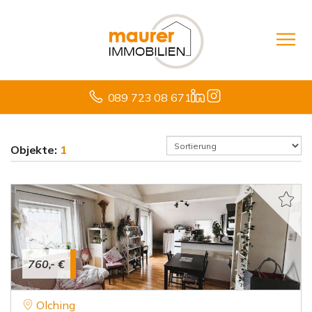
089 723 08 671
Objekte:
1
760,- €
Olching