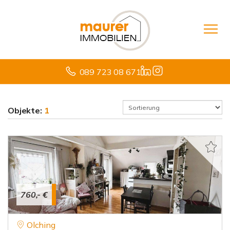
089 723 08 671
Objekte:
1
760,- €
Olching