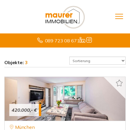
089 723 08 671
Objekte:
3
420.000,- €
München