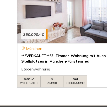
350.000,- €
München
***VERKAUFT***3-Zimmer-Wohnung mit Aussi
Stellplätzen in München-Fürstenried
Etagenwohnung
60,59 m²
3
5601
WOHNFLÄCHE
ZIMMER
OBJEKTNUMMER