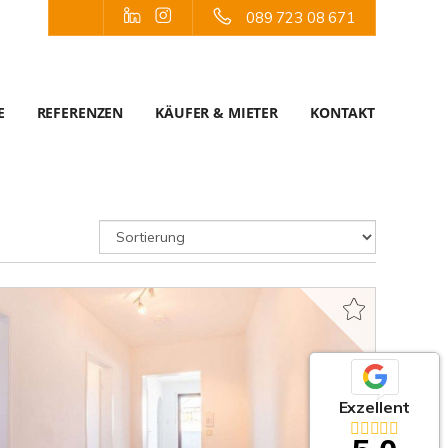
089 723 08 671
E
REFERENZEN
KÄUFER & MIETER
KONTAKT
Exzellent