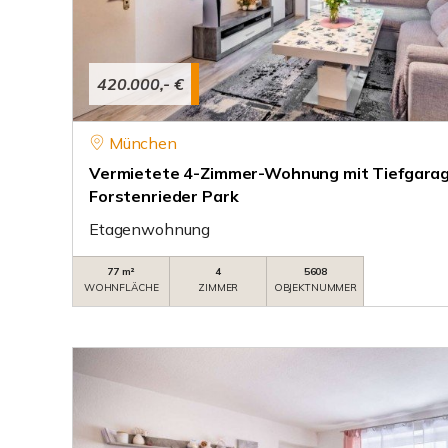
420.000,- €
München
Vermietete 4-Zimmer-Wohnung mit Tiefgarage
Forstenrieder Park
Etagenwohnung
77 m²
4
5608
WOHNFLÄCHE
ZIMMER
OBJEKTNUMMER