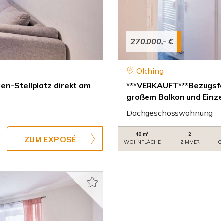
270.000,- €
Olching
n-Stellplatz direkt am
***VERKAUFT***Bezugsf
großem Balkon und Einz
Dachgeschosswohnung
48 m²
2
ZUM EXPOSÉ
WOHNFLÄCHE
ZIMMER
O