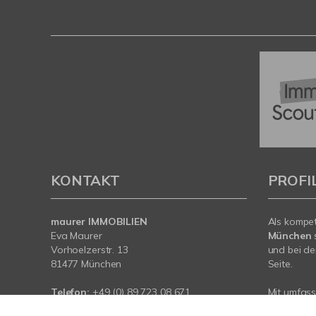
KONTAKT
PROFI
maurer IMMOBILIEN
Als kompe
Eva Maurer
München
Vorhoelzerstr. 13
und bei de
81477 München
Seite.
Telefon:
+49 (0) 89 723 08 671
Mit umfas
Mobil:
+49 (0) 178 31 031 01
Expertise 