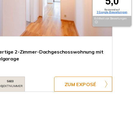
5,0
Basierend auf
3 Google-Bewertungen
Echtheit von Bewertungen
ertige 2-Zimmer-Dachgeschosswohnung mit
elgarage
5603
ZUM EXPOSÉ
BJEKTNUMMER