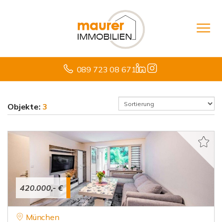
089 723 08 671
Objekte:
3
420.000,- €
München