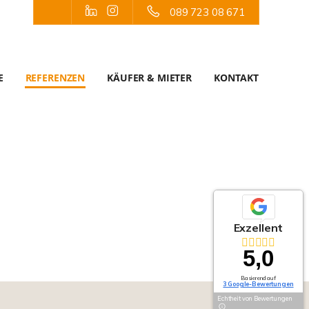
089 723 08 671
E
REFERENZEN
KÄUFER & MIETER
KONTAKT
Exzellent
5,0
Basierend auf
3 Google-Bewertungen
Echtheit von Bewertungen