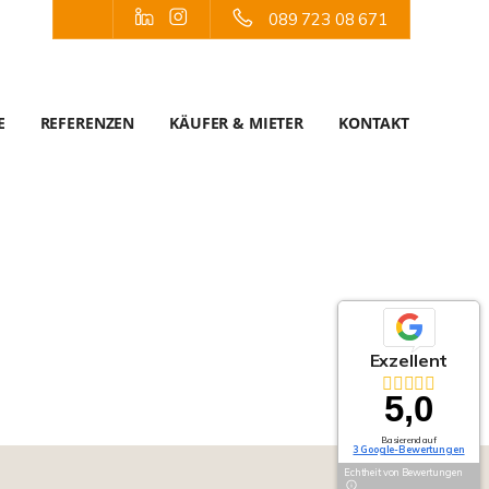
089 723 08 671
E
REFERENZEN
KÄUFER & MIETER
KONTAKT
Exzellent
5,0
Basierend auf
3 Google-Bewertungen
Echtheit von Bewertungen