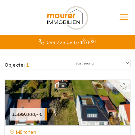
089 723 08 671
Objekte:
1
1.399.000,- €
München