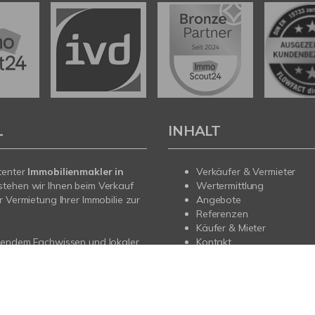
L
INHALT
tenter
Immobilienmakler in
Verkäufer & Vermieter
stehen wir Ihnen beim Verkauf
Wertermittlung
r Vermietung Ihrer Immobilie zur
Angebote
Referenzen
Käufer & Mieter
sendem Fachwissen und lokaler
Kontakt
beraten wir Sie in allen Fragen
r Haus oder Ihre Wohnung in
prechen Sie uns an - wir sind