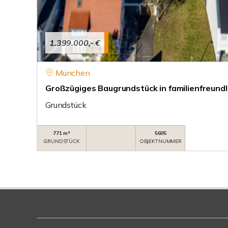
1.399.000,- €
München
Großzügiges Baugrundstück in familienfreundl
Grundstück
771 m²
5605
GRUNDSTÜCK
OBJEKTNUMMER