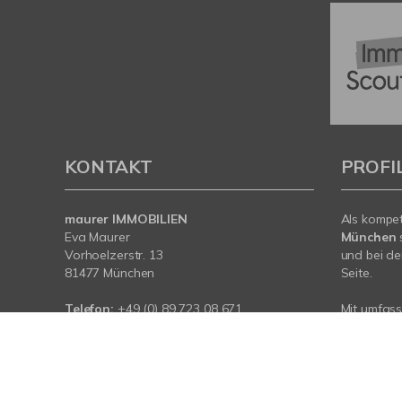
KONTAKT
PROFI
maurer IMMOBILIEN
Als kompe
Eva Maurer
München
Vorhoelzerstr. 13
und bei de
81477 München
Seite.
Telefon:
+49 (0) 89 723 08 671
Mit umfas
Mobil:
+49 (0) 178 31 031 01
Expertise 
rund um Ih
E-Mail:
info@maurerimmobilien.de
München. S
Web:
www.maurerimmobilien.de
für Sie da.