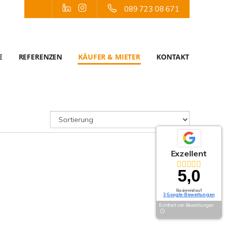
089 723 08 671
E
REFERENZEN
KÄUFER & MIETER
KONTAKT
Exzellent
5,0
Basierend auf
3 Google-Bewertungen
Echtheit von Bewertungen