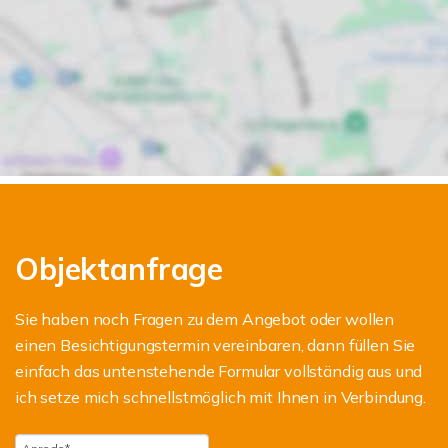
Objektanfrage
Sie haben noch Fragen zu dem Angebot oder wollen
einen Besichtigungstermin vereinbaren, dann füllen Sie
einfach das untenstehende Formular vollständig aus und
ich setze mich schnellstmöglich mit Ihnen in Verbindung.