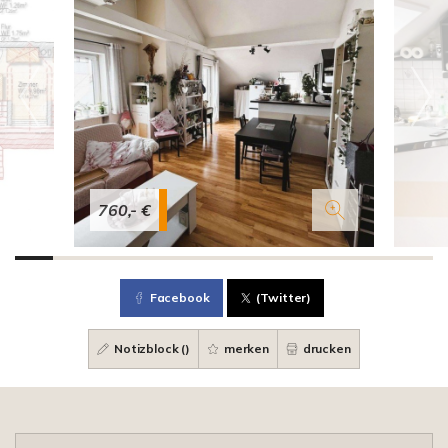
760,- €
Facebook
(Twitter)
Notizblock (
)
merken
drucken