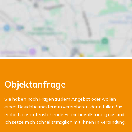
Objektanfrage
Sie haben noch Fragen zu dem Angebot oder wollen
einen Besichtigungstermin vereinbaren, dann füllen Sie
einfach das untenstehende Formular vollständig aus und
ich setze mich schnellstmöglich mit Ihnen in Verbindung.