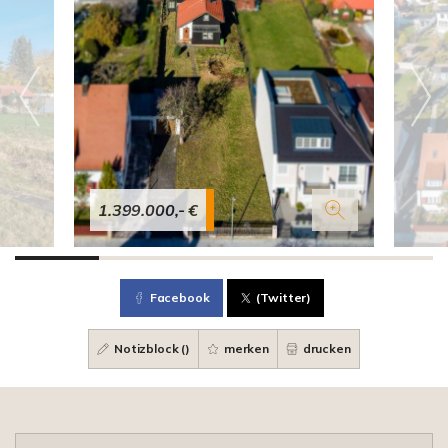
1.399.000,- €
Facebook
(Twitter)
Notizblock (
)
merken
drucken