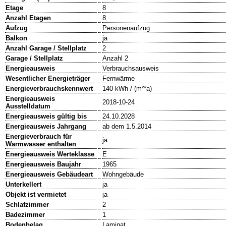
Etage
8
Anzahl Etagen
8
Aufzug
Personenaufzug
Balkon
ja
Anzahl Garage / Stellplatz
2
Garage / Stellplatz
Anzahl 2
Energieausweis
Verbrauchsausweis
Wesentlicher Energieträger
Fernwärme
Energieverbrauchskennwert
140 kWh / (m²*a)
Energieausweis
2018-10-24
Ausstelldatum
Energieausweis gültig bis
24.10.2028
Energieausweis Jahrgang
ab dem 1.5.2014
Energieverbrauch für
ja
Warmwasser enthalten
Energieausweis Werteklasse
E
Energieausweis Baujahr
1965
Energieausweis Gebäudeart
Wohngebäude
Unterkellert
ja
Objekt ist vermietet
ja
Schlafzimmer
2
Badezimmer
1
Bodenbelag
Laminat