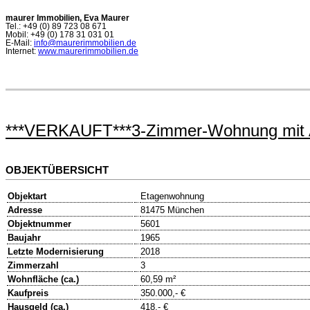
maurer Immobilien, Eva Maurer
Tel.: +49 (0) 89 723 08 671
Mobil: +49 (0) 178 31 031 01
E-Mail:
info@maurerimmobilien.de
Internet:
www.maurerimmobilien.de
***VERKAUFT***3-Zimmer-Wohnung mit Au
OBJEKTÜBERSICHT
Objektart
Etagenwohnung
Adresse
81475 München
Objektnummer
5601
Baujahr
1965
Letzte Modernisierung
2018
Zimmerzahl
3
Wohnfläche (ca.)
60,59 m²
Kaufpreis
350.000,- €
Hausgeld (ca.)
418,- €