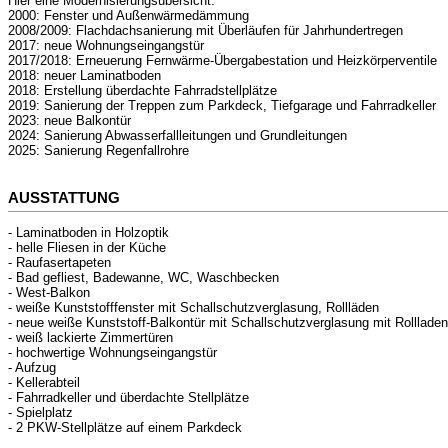
Hier eine Modernisierungsübersicht:
2000: Fenster und Außenwärmedämmung
2008/2009: Flachdachsanierung mit Überläufen für Jahrhundertregen
2017: neue Wohnungseingangstür
2017/2018: Erneuerung Fernwärme-Übergabestation und Heizkörperventile
2018: neuer Laminatboden
2018: Erstellung überdachte Fahrradstellplätze
2019: Sanierung der Treppen zum Parkdeck, Tiefgarage und Fahrradkeller
2023: neue Balkontür
2024: Sanierung Abwasserfallleitungen und Grundleitungen
2025: Sanierung Regenfallrohre
AUSSTATTUNG
- Laminatboden in Holzoptik
- helle Fliesen in der Küche
- Raufasertapeten
- Bad gefliest, Badewanne, WC, Waschbecken
- West-Balkon
- weiße Kunststofffenster mit Schallschutzverglasung, Rollläden
- neue weiße Kunststoff-Balkontür mit Schallschutzverglasung mit Rollladen
- weiß lackierte Zimmertüren
- hochwertige Wohnungseingangstür
- Aufzug
- Kellerabteil
- Fahrradkeller und überdachte Stellplätze
- Spielplatz
- 2 PKW-Stellplätze auf einem Parkdeck