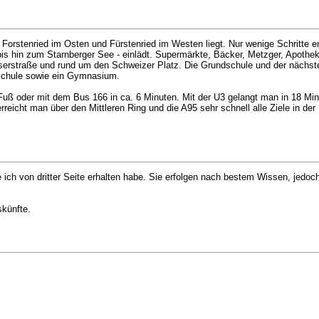
orstenried im Osten und Fürstenried im Westen liegt. Nur wenige Schritte ent
bis hin zum Starnberger See - einlädt. Supermärkte, Bäcker, Metzger, Apothe
eserstraße und rund um den Schweizer Platz. Die Grundschule und der nächste
alschule sowie ein Gymnasium.
 Fuß oder mit dem Bus 166 in ca. 6 Minuten. Mit der U3 gelangt man in 18 Min
rreicht man über den Mittleren Ring und die A95 sehr schnell alle Ziele in de
 ich von dritter Seite erhalten habe. Sie erfolgen nach bestem Wissen, jedoc
skünfte.