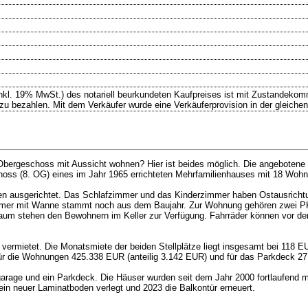
inkl. 19% MwSt.) des notariell beurkundeten Kaufpreises ist mit Zustandekom
bezahlen. Mit dem Verkäufer wurde eine Verkäuferprovision in der gleichen
. Obergeschoss mit Aussicht wohnen? Hier ist beides möglich. Die angebotene
choss (8. OG) eines im Jahr 1965 errichteten Mehrfamilienhauses mit 18 Woh
 ausgerichtet. Das Schlafzimmer und das Kinderzimmer haben Ostausrichtu
mmer mit Wanne stammt noch aus dem Baujahr. Zur Wohnung gehören zwei P
nraum stehen den Bewohnern im Keller zur Verfügung. Fahrräder können vor d
ermietet. Die Monatsmiete der beiden Stellplätze liegt insgesamt bei 118 EU
r die Wohnungen 425.338 EUR (anteilig 3.142 EUR) und für das Parkdeck 27.
age und ein Parkdeck. Die Häuser wurden seit dem Jahr 2000 fortlaufend m
in neuer Laminatboden verlegt und 2023 die Balkontür erneuert.