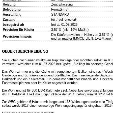
Heizung
Zentralheizung
Befeuerung
Fernwärme
Ausstattung
STANDARD
Zustand
teil / vollrenoviert
bezugsfrei ab
frei ab 01.07.2026
Provision für Käufer
3,57 % (inkl. 19% MwSt.)
Die Käuferprovision in Höhe von 3,57 % (
Provisionshinweis
und an maurer IMMOBILIEN, Eva Maurer zu 
OBJEKTBESCHREIBUNG
Sie suchen nach einer attraktiven Kapitalanlage oder möchten selbst im 8
vermietet, wird aber zum 01.07.2026 bezugsfrei. Sie liegt im obersten Ges
Das Wohnzimmer und die Küche mit vorgelagertem Balkon sind nach Westen
Garderobe und Schränke genügend Stellfläche. Das innenliegende Badezi
Parkdeck und ein Kellerabteil. Ein gemeinschaftlicher Wasch- und Trocke
Fahrradstellplätzen oder im Keller abgestellt werden.
Die Wohnung ist für 880 EUR Kaltmiete zzgl. Nebenkostenvorauszahlungen v
418 EUR/Monat. Die Erhaltungsrücklage der WEG betrug zum 31.12.2024 fü
Zur WEG gehören 6 Häuser mit insgesamt 135 Wohnungen sowie eine Tiefgar
selbst wurde 2017 eine hochwertige Wohnungseingangstür eingebaut, 2018 e